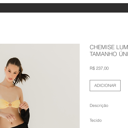
CHEMISE LUM
TAMANHO ÚN
Preço
R$ 237,00
ADICIONAR
Descrição
A chemise é uma gr
Tecido
precursora das cam