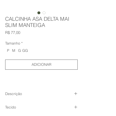
CALCINHA ASA DELTA MAI
SLIM MANTEIGA
Preço
R$ 77,00
Tamanho
*
P
M
G
GG
ADICIONAR
Descrição
Vestimos essa todo dia
Tecido
Acredite em nós quando dizemos que a
Mai Slim Calcinha vai ser a peça mais