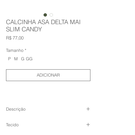
CALCINHA ASA DELTA MAI
SLIM CANDY
Preço
R$ 77,00
Tamanho
*
P
M
G
GG
ADICIONAR
Descrição
Vestimos essa todo dia
Tecido
Acredite em nós quando dizemos que a
Mai Slim Calcinha vai ser a peça mais