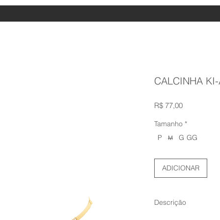
CALCINHA KI
Preço
R$ 77,00
Tamanho
*
P
G
GG
M
ADICIONAR
Descrição