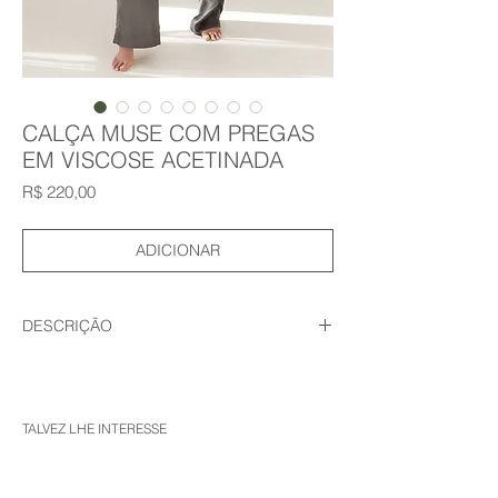
CALÇA MUSE COM PREGAS
EM VISCOSE ACETINADA
Preço
R$ 220,00
ADICIONAR
DESCRIÇÃO
Calça de cintura alta com bolsos laterais
ocultos na costura. Detalhe de pregas na
frente. Fecho frontal com zíper, botão
TALVEZ LHE INTERESSE
interno e ganchos metálicos.