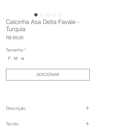
Calcinha Asa Delta Favale -
Turquia
Preço
R$ 89,00
Tamanho
*
P
M
G
ADICIONAR
Descrição
Para quem busca algo a mais
Tecido
Perfeita para quem busca pouca cobertura
com um toque de algo a mais. Modelagem